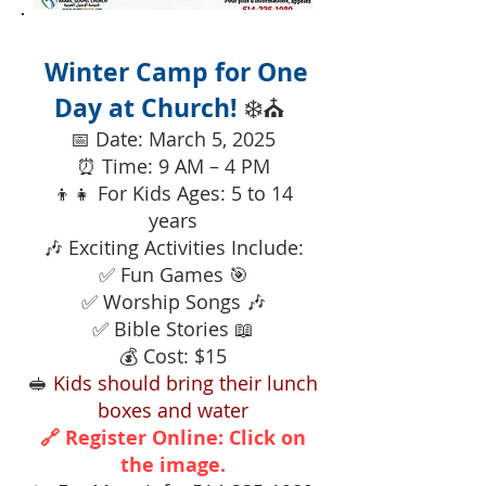
Winter Camp for One
Day at Church!
❄️⛪
📅 Date: March 5, 2025
⏰ Time: 9 AM – 4 PM
👦👧 For Kids Ages: 5 to 14
years
🎶 Exciting Activities Include:
✅ Fun Games 🎯
✅ Worship Songs 🎶
✅ Bible Stories 📖
💰 Cost: $15
🥪
Kids should bring their lunch
boxes and water
🔗 Register Online: Click on
the image.