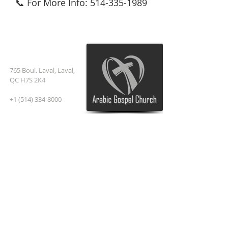
📞 For More Info: 514-335-1989
العنوان
765 Boul. Laval, Laval,
QC H7S 2K4
+1 (514) 334-8000
Pastor@Arabic
church
.com
اشترك في البريد الإلكتروني
أدخل بريدك الإلكتروني هنا*
اشترك الآن