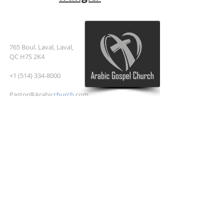
العنوان
765 Boul. Laval, Laval,
QC H7S 2K4
+1 (514) 334-8000
Pastor@Arabic
church
.com
اشترك في البريد الإلكتروني
أدخل بريدك الإلكتروني هنا*
اشترك الآن